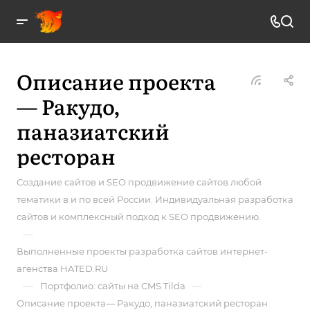
Описание проекта
— Ракудо,
паназиатский
ресторан
Создание сайтов и SEO продвижение сайтов любой
тематики в и по всей России. Индивидуальная разработка
сайтов и комплексный подход к SEO продвижению.
—
Выполненные проекты разработка сайтов интернет-
агенства HATED.RU
—
—
Портфолио: сайты на CMS Tilda
Описание проекта— Ракудо, паназиатский ресторан