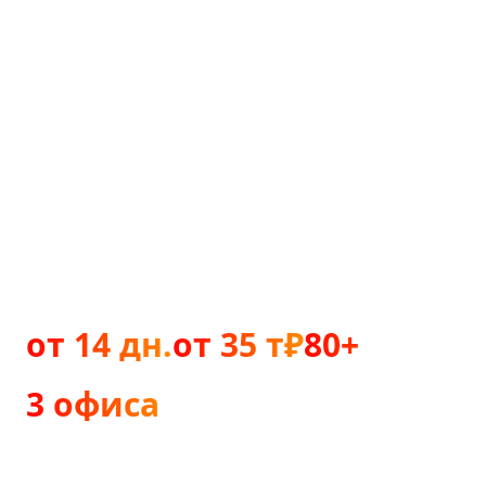
запускаем за 2–4 недели и
сразу
подключаем к рекламе
Разрабатываем интернет-магазины на Tilda
для малого и среднего бизнеса: каталог с
фильтрами, корзина, онлайн-оплата,
интеграция с 1С и CRM. Сразу в комплекте с
SEO-настройкой и аналитикой — не нужно
докупать это отдельно.
от 14 дн.
от 35 т₽
80+
срок запуска
стоимость
проектов реализовано
3 офиса
Москва · Тула · Рязань