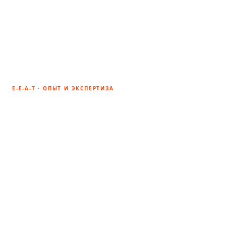
Битрикс и подключает Tilda-
магазин к вашей корпоративной
системе через API
E-E-A-T · ОПЫТ И ЭКСПЕРТИЗА
Почему интернет-магазин
заказывают у Hated.Ru
Hated.Ru — веб-студия полного цикла с офисами в
Москве, Туле и Рязани. Работаем с 2021 года,
реализовали 80+ проектов. Не просто верстаем сайт
— встраиваем магазин в вашу маркетинговую
стратегию и следим, чтобы после запуска пошли
продажи.