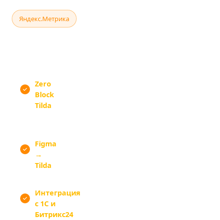
АНАЛИТИКА И МАРКЕТИНГ
Яндекс.Метрика
Пиксель ВКонтакте
Яндекс.Аудитории
UTM-разметка
Google Analytics 4
Zero
— кастомная вёрстка без ограничений
Block
шаблонов: анимации, нестандартные
Tilda
сетки, параллакс. Магазин выглядит как
сделанный на чистом коде
Figma
— проектируем в Figma, верстаем
→
точно по согласованному макету без
Tilda
отступлений
Интеграция
— наша профильная
с 1С и
компетенция: Hated.Ru
Битрикс24
специализируется на экосистеме