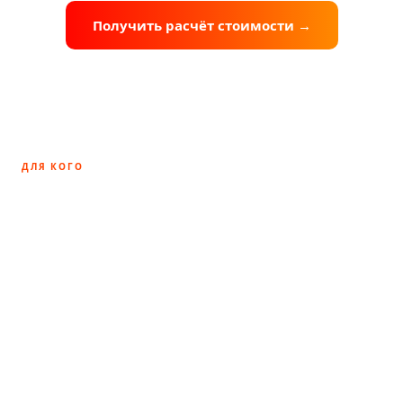
Получить расчёт стоимости →
+7 985 220-54-74
ДЛЯ КОГО
Кому подходит интернет-магазин
на Tilda
Tilda Store — встроенный движок интернет-магазина
без сторонних плагинов. Он закрывает 90%
потребностей малого и среднего бизнеса: до 5 000
товаров, категории, фильтры, корзина, оплата,
доставка, уведомления. Подходит там, где не нужен
каталог на 50 000 SKU с десятками складов — и не
нужно платить за избыточную функциональность.