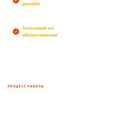
дизайн
свободу вёрстки: результат
неотличим от кастомного сайта
Экономия на
— не нужен технический
обслуживании
специалист на постоянной
зарплате для поддержания
работы
ПРОЦЕСС РАБОТЫ
Как мы создаём интернет-магазин
— 7 шагов
Каждый этап согласовываем с вами до перехода к
следующему. Никаких сюрпризов на финальной
сдаче — вы видите результат на каждом шаге.