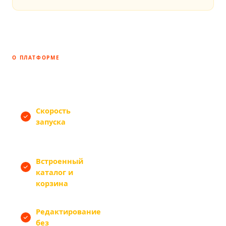
О ПЛАТФОРМЕ
Почему Tilda — правильный выбор
для старта
Скорость
— магазин с каталогом и оплатой
запуска
готов за 2–4 недели, а не за 2–3
месяца как на Битрикс
Встроенный
— Tilda Store работает без
каталог и
сторонних плагинов и их
корзина
постоянной поддержки
Редактирование
— добавляете товары,
без
меняете цены и запускаете