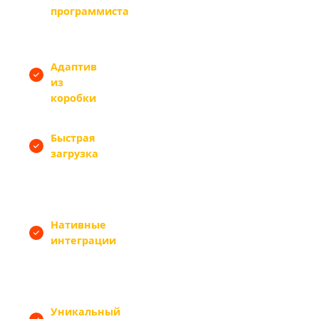
программиста
акции сами через удобный
интерфейс
Адаптив
— мобильная версия корректна на
из
всех устройствах без
коробки
дополнительной вёрстки
Быстрая
— Tilda оптимизирует изображения
загрузка
автоматически, сайт быстро
открывается даже на медленном
мобильном интернете
Нативные
— ЮКасса, Сбербанк, СДЭК,
интеграции
Boxberry, Яндекс.Метрика,
ВКонтакте, Битрикс24 —
подключаются без кода
Уникальный
— Zero Block Tilda даёт полную