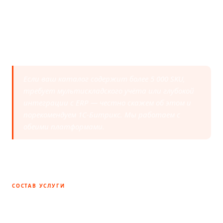
Состав, дозировки,
авторские товары
сертификаты, калькулятор
Уникальные позиции,
курса
индивидуальные заказы,
портфолио мастера
Если ваш каталог содержит более 5 000 SKU,
требует мультискладского учёта или глубокой
интеграции с ERP — честно скажем об этом и
порекомендуем 1С-Битрикс. Мы работаем с
обеими платформами.
СОСТАВ УСЛУГИ
Что входит в разработку интернет-
магазина