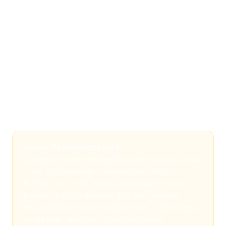
покупателей
Онлайн-оплата, СБП,
Да
Да
эквайринг
SEO-возможности
Хорошие
Отличные
Подходит для старта
Оптимально
Избыточно
* Стоимость и сроки — рыночные ориентиры. Точный расчёт
зависит от объёма каталога и функциональности.
НАША РЕКОМЕНДАЦИЯ
Если вы запускаете новый магазин с каталогом до
1 000–2 000 товаров — начинайте с Tilda.
Быстрее, дешевле, первые продажи получите
раньше. Когда вырастете до 5 000+ SKU или
понадобится мультискладской учёт — переводим
на Битрикс. Hated.Ru сделает оба этапа.