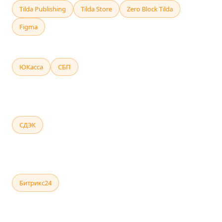
Tilda Publishing
Tilda Store
Zero Block Tilda
Figma
ОПЛАТА И ЭКВАЙРИНГ
ЮКасса
СБП
Сбербанк Эквайринг
Тинькофф Pay
Наличные / терминал
ДОСТАВКА
СДЭК
Boxberry
Почта России
Яндекс.Доставка
Самовывоз
CRM И УВЕДОМЛЕНИЯ
Битрикс24
amoCRM
Telegram Bot API
Email-уведомления
SMS-уведомления