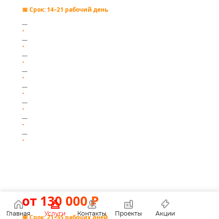
📅 Срок: 14–21 рабочий день
Уникальный дизайн в Figma
Каталог до 500 товаров с фильтрами
Интеграция СДЭК / Boxberry
CRM (Битрикс24 / amoCRM)
Telegram-уведомления о заказах
Пиксели ВКонтакте и Яндекса
Schema.org, Яндекс.Вебмастер
Промокоды и акции
Магазин PRO
от 130 000 ₽
Главная
Услуги
Контакты
Проекты
Акции
📅 Срок: 21–35 рабочих дней