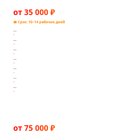
Старт
от 35 000 ₽
📅 Срок: 10–14 рабочих дней
Каталог до 50 товаров на шаблоне
Карточка товара с вариантами
Корзина и оплата картой + СБП
Форма заказа + email-уведомление
Яндекс.Метрика, базовые цели
Адаптивная мобильная версия
Title, description, sitemap
Бизнес
от 75 000 ₽