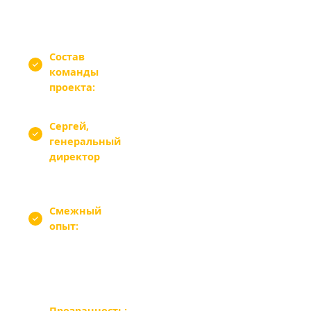
Наша команда
Состав
проект-менеджер, UX/UI-дизайнер
команды
(Figma + Zero Block), верстальщик
проекта:
Tilda, SEO-специалист — все в штате
Сергей,
— лично контролирует
генеральный
ключевые этапы и финальную
директор
сдачу каждого интернет-
магазина
Смежный
разработка e-commerce на 1С-
опыт:
Битрикс, OpenCart и Magento —
знаем как делать интернет-
магазины правильно независимо от
платформы
Прозрачность:
еженедельные статус-отчёты,