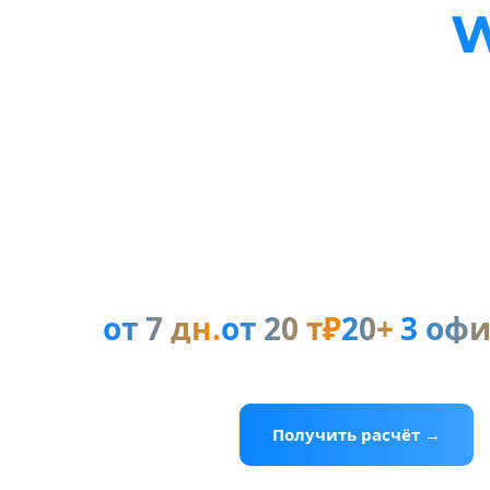
Лендинг на
W
который при
заявки
Делаем одностраничники на WordPress по
услугу. Уникальный дизайн, быстрая загр
Клиент заходит, видит оффер, оставляет з
от 7 дн.
от 20 т₽
20+
3 офи
срок запуска
стоимость
проектов
Москва · Тула
Получить расчёт →