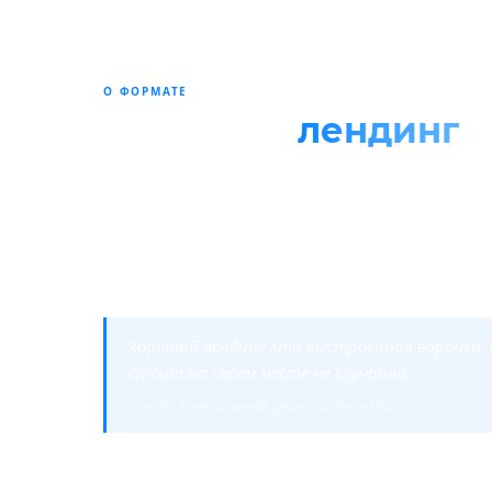
О ФОРМАТЕ
Что такое
лендинг
и
Лендинг это одностраничный сайт под одну цел
страницу с рекламы, проходит по блокам сверх
Лендинг работает, когда у вас один флагманск
Когда трафик уже есть, а посадочной страницы 
Хороший лендинг это выстроенная воронка. 
стоит на своём месте не случайно.
Сергей, генеральный директор Hated.Ru