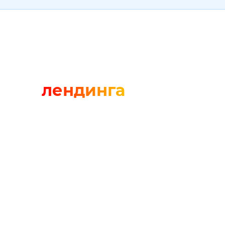
ботку
лендинга
🎨
отип
Уникальный дизайн
тируем порядок блоков и
Рисуем макет в Figma под ваш
 страницы. Согласуем
фирменный стиль. Не шаблон, 
уру до отрисовки дизайна.
индивидуальная работа под за