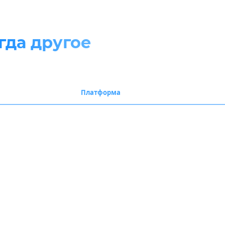
гда другое
lda. Даём честную рекомендацию под задачу.
Платформа
Почему
WordPress
Дешёвые правк
1С-Битрикс
Легко разверну
Tilda
Запуск за неде
1С-Битрикс
Нативная синх
ьно её решает.