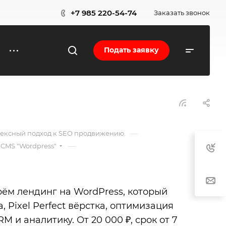
+7 985 220-54-74
Заказать звонок
Подать заявку
—
плексный подход к SEO продвижению.
—
 CMS "Wordpress"
ём лендинг на WordPress, который
, Pixel Perfect вёрстка, оптимизация
 и аналитику. От 20 000 ₽, срок от 7