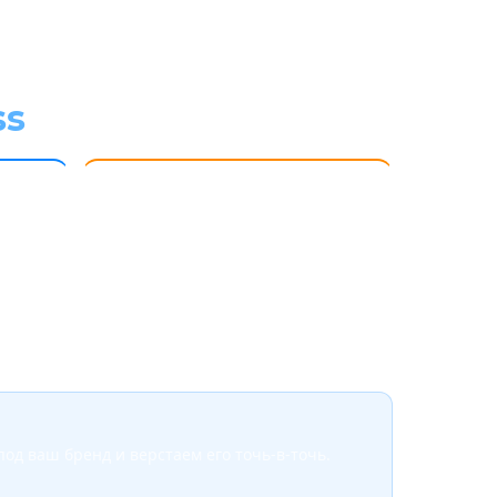
ss
🔍
Дружит с поиском
ксты,
Чистый код, гибкие метатеги,
плагины под SEO. Яндекс и Google
хорошо индексируют.
под ваш бренд и верстаем его точь-в-точь.