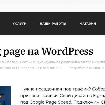
...
УСЛУГИ
НАШИ РАБОТЫ
МАГАЗИН
 page на WordPress
 в и по всей России. Индивидуальная разработка сайтов и ком
—
сайтов, SEO напорление и веб-дизайн
Разработка сайтов на
Нужна посадочная под трафик? Собер
приносит заявки. Свой дизайн в Figma
под Google Page Speed. Подключим CRM