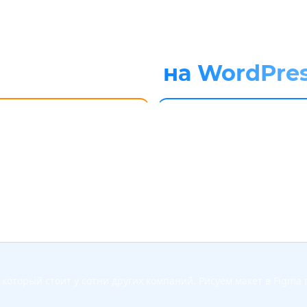
лать лендинг
на WordPre
🎛
омия на правках
Простое управление
ие изменения на WordPress
Понятная админка. Меняете те
ятся дешевле, чем на Битрикс
картинки, цены сами, без
амописном движке.
программиста.
который стоит у сотни других компаний. Рисуем макет в Figma 