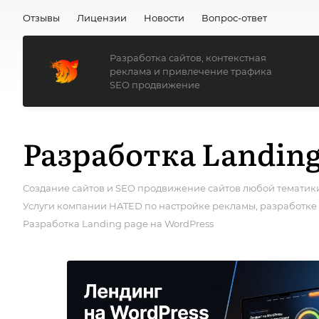
Отзывы
Лицензии
Новости
Вопрос-ответ
Разработка сайтов, контекстная
реклама и привлечение трафика
SEO продвижение
Разработка Landing
Создание сайтов и SEO продвижение сайтов любой тематики
Услуги компании HATED по настройке рекламы, разработке 
Разработка Landing page на WordPress