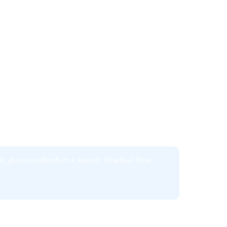
ать на мероприятие. Человек попадает на
 ведёт к целевому действию.
 под рекламную кампанию в Яндекс.Директ.
, финал подводит к заявке. Каждый блок