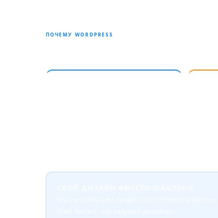
ПОЧЕМУ WORDPRESS
Четыре причины де
⚡
💰
Скорость запуска
Экон
Готовый лендинг за 1-2 недели.
Будущ
Развитая экосистема тем и плагинов
обход
ускоряет разработку.
или с
СВОЙ ДИЗАЙН ВМЕСТО ШАБЛОНА
Мы не собираем лендинг из готового шаблона, 
Pixel Perfect, как задумал дизайнер.