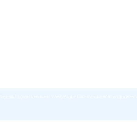
 когда он нужен
ь. Продать товар, собрать заявки на услугу, зарегистриров
у вниз и доходит до кнопки. Никаких лишних разделов, всё
ий продукт или конкретный оффер. Под запуск, под акцию,
под него нет.
Первый экран цепляет, следующие блоки снимают возражения