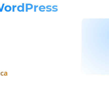
ordPress
,
носит
д рекламу, продукт или
узка, интеграция с CRM.
аявку.
са
 · Рязань
+7 985 220-54-74