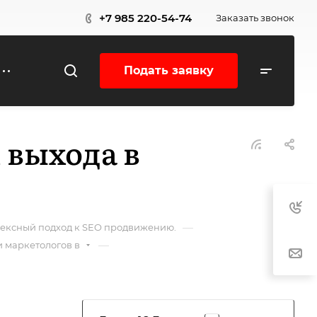
+7 985 220-54-74
Заказать звонок
Подать заявку
 выхода в
—
плексный подход к SEO продвижению.
—
и маркетологов в