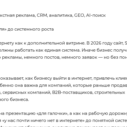
текстная реклама, CRM, аналитика, GEO, AI-поиск
ля» до системного роста
нету как к дополнительной витрине. В 2026 году сайт, 
должны работать как единая система. Иначе бизнес получ
о рекламы, немного постов, немного заявок — но без по
казывает, как бизнесу выйти в интернет, привлечь клие
обенно она важна для компаний, которые раньше продав
, сервисных компаний, B2B-поставщиков, строительных
ного бизнеса.
 на презентацию «для галочки», а как на рабочую дорож
 «у нас почти ничего нет в интернете» до понятной систе