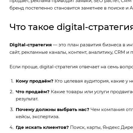
продаёт, реклама приводит заявки, SEO растёт, CRM
бренд постепенно становится заметнее в поиске и A
Что такое digital-страте
Digital-стратегия
— это план развития бизнеса в ин
сайт, рекламные каналы, контент, аналитику, CRM и 
Если проще, digital-стратегия отвечает на семь вопр
Кому продаём?
Кто целевая аудитория, какие у н
Что продаём?
Какие товары или услуги продвигае
результат.
Почему должны выбрать нас?
Чем компания отлич
кейсы, экспертиза.
Где искать клиентов?
Поиск, карты, Яндекс Дирек