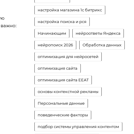
настройка магазина 1с битрикс
ую
настройка поиска и рся
 важно:
Начинающим
нейроответы Яндекса
нейропоиск 2026
Обработка данных
оптимизация для нейросетей
оптимизация сайта
оптимизация сайта EEAT
основы контекстной рекламы
Персональные данные
поведенческие факторы
подбор системы управления контентом