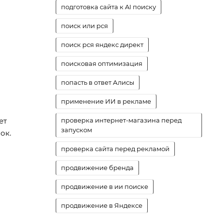
подготовка сайта к AI поиску
поиск или рся
поиск рся яндекс директ
поисковая оптимизация
попасть в ответ Алисы
применение ИИ в рекламе
ет
проверка интернет-магазина перед
запуском
ок.
проверка сайта перед рекламой
продвижение бренда
продвижение в ии поиске
продвижение в Яндексе