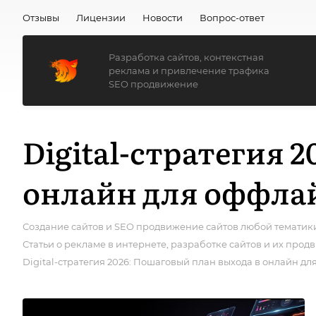
Отзывы
Лицензии
Новости
Вопрос-ответ
Разработка сайтов, контекстная
реклама и привлечение трафика
SEO продвижение
Digital-стратегия 
онлайн для оффла
Создание сайтов и SEO продвижение сайтов любой тематики
Статьи о рекламе в интернете, разработке сайтов и их про
Digital-стратегия 2026: Пошаговый план выхода в онлайн д