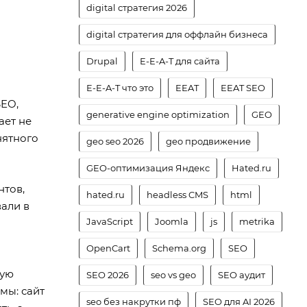
digital стратегия 2026
digital стратегия для оффлайн бизнеса
Drupal
E-E-A-T для сайта
E-E-A-T что это
EEAT
EEAT SEO
SEO,
generative engine optimization
GEO
ает не
нятного
geo seo 2026
geo продвижение
GEO-оптимизация Яндекс
Hated.ru
нтов,
hated.ru
headless CMS
html
али в
JavaScript
Joomla
js
metrika
OpenCart
Schema.org
SEO
ную
SEO 2026
seo vs geo
SEO аудит
мы: сайт
seo без накрутки пф
SEO для AI 2026