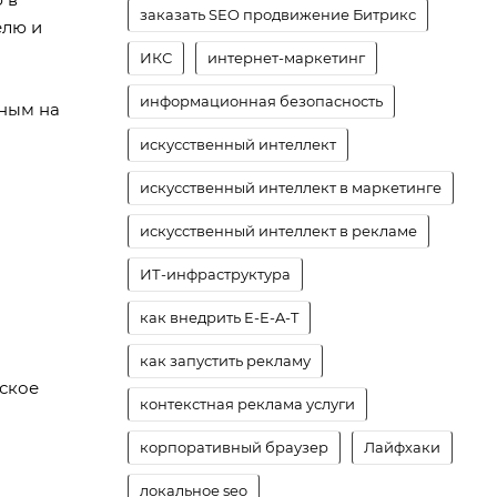
заказать SEO продвижение Битрикс
елю и
ИКС
интернет-маркетинг
информационная безопасность
ьным на
искусственный интеллект
искусственный интеллект в маркетинге
искусственный интеллект в рекламе
ИТ-инфраструктура
как внедрить E-E-A-T
как запустить рекламу
еское
контекстная реклама услуги
корпоративный браузер
Лайфхаки
локальное seo