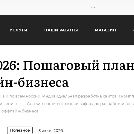
...
УСЛУГИ
НАШИ РАБОТЫ
МАГАЗИН
2026: Пошаговый план
йн-бизнеса
 в и по всей России. Индивидуальная разработка сайтов и ком
—
движению
Статьи, советы и новинки софта для разработчиков 
ля оффлайн-бизнеса
Полезное
3 июня 2026