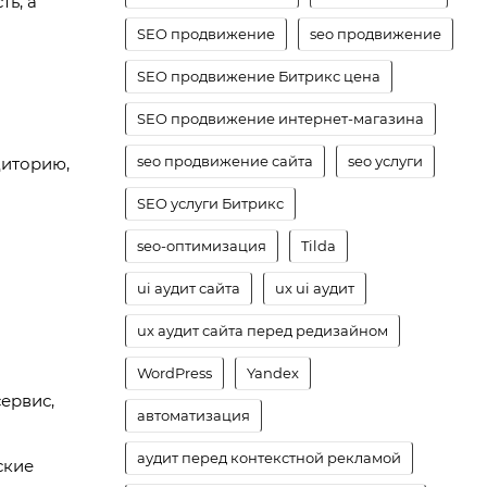
ть, а
SEO продвижение
seo продвижение
SEO продвижение Битрикс цена
SEO продвижение интернет-магазина
seo продвижение сайта
seo услуги
диторию,
SEO услуги Битрикс
seo-оптимизация
Tilda
ui аудит сайта
ux ui аудит
ux аудит сайта перед редизайном
WordPress
Yandex
сервис,
автоматизация
аудит перед контекстной рекламой
ские