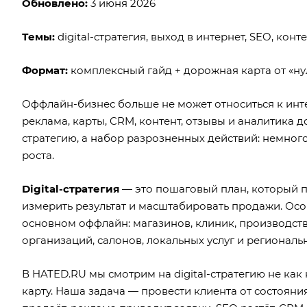
Обновлено:
3 июня 2026
Темы:
digital-стратегия, выход в интернет, SEO, кон
Формат:
комплексный гайд + дорожная карта от «ну
Оффлайн-бизнес больше не может относиться к интер
реклама, карты, CRM, контент, отзывы и аналитика 
стратегию, а набор разрозненных действий: немног
роста.
Digital-стратегия
— это пошаговый план, который по
измерить результат и масштабировать продажи. Ос
основном оффлайн: магазинов, клиник, производств
организаций, салонов, локальных услуг и региональ
В HATED.RU мы смотрим на digital-стратегию не как
карту. Наша задача — провести клиента от состояния