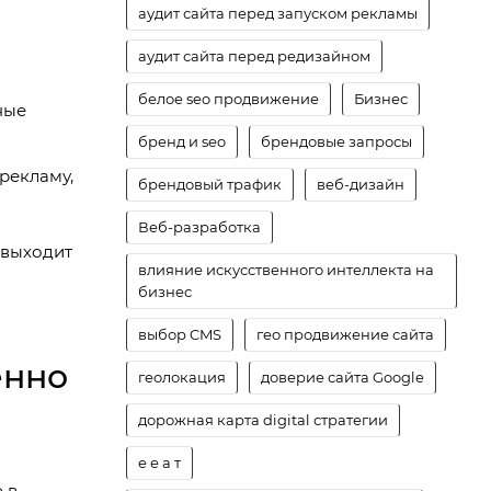
аудит сайта перед запуском рекламы
аудит сайта перед редизайном
белое seo продвижение
Бизнес
ные
бренд и seo
брендовые запросы
рекламу,
брендовый трафик
веб-дизайн
Веб-разработка
 выходит
влияние искусственного интеллекта на
бизнес
выбор CMS
гео продвижение сайта
енно
геолокация
доверие сайта Google
дорожная карта digital стратегии
е е а т
 в