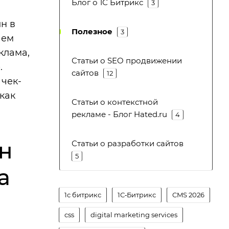
Блог о 1С Битрикс
3
н в
Полезное
3
аем
клама,
Статьи о SEO продвижении
.
сайтов
12
 чек-
 как
Статьи о контекстной
рекламе - Блог Hated.ru
4
ан
Статьи о разработки сайтов
5
а
1с битрикс
1С‑Битрикс
CMS 2026
css
digital marketing services