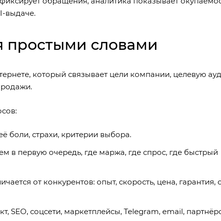
 фиксирует обращения, аналитика показывает окупаемос
I-выдаче.
гия простыми словами
тернете, который связывает цели компании, целевую ау
продажи.
осов:
её боли, страхи, критерии выбора.
м в первую очередь, где маржа, где спрос, где быстрый
ается от конкурентов: опыт, скорость, цена, гарантия, 
т, SEO, соцсети, маркетплейсы, Telegram, email, партнёр