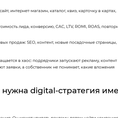
йт, интернет-магазин, каталог, квиз, карточку в картах,
тоимость лида, конверсию, CAC, LTV, ROMI, ROAS, повтор
вых продаж: SEO, контент, новые посадочные страницы, 
ащается в хаос: подрядчики запускают рекламу, контент
ют заявки, а собственник не понимает, какие вложения
нужна digital-стратегия им
сания. Он может увидеть рекламу, потом найти компанию