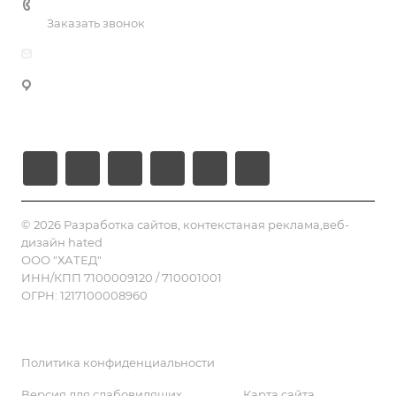
+7 985 220-54-74
DevOps
Заказать звонок
UI/UX разработка \ дизайн
info@hated.ru
Разработка под Telegram
г. Тула, Московское шоссе , д.2в, офис № 3
Таргетированная реклама
Рязань, 2-й Школьный переулок, 1
Москва, МКАД 60й километр 4а
© 2026 Разработка сайтов, контекстаная реклама,веб-
дизайн hated
ООО "ХАТЕД"
ИНН/КПП 7100009120 / 710001001
ОГРН: 1217100008960
Политика конфиденциальности
Версия для слабовидящих
Карта сайта