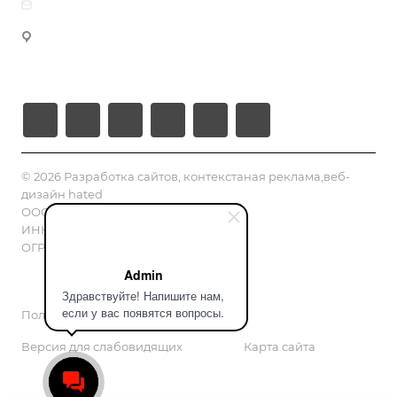
info@hated.ru
Разработка под Telegram
г. Тула, Московское шоссе , д.2в, офис № 3
Таргетированная реклама
Рязань, 2-й Школьный переулок, 1
Москва, МКАД 60й километр 4а
© 2026 Разработка сайтов, контекстаная реклама,веб-
дизайн hated
ООО "ХАТЕД"
ИНН/КПП 7100009120 / 710001001
ОГРН: 1217100008960
Admin
Здравствуйте! Напишите нам,
если у вас появятся вопросы.
Политика конфиденциальности
Версия для слабовидящих
Карта сайта